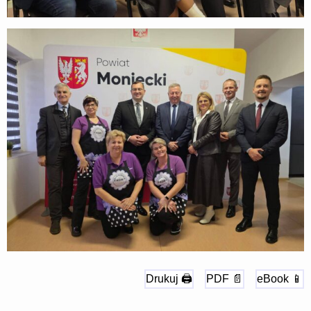
Drukuj 🖨
PDF 📄
eBook 📱