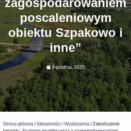
zagospodarowaniem
poscaleniowym
obiektu Szpakowo i
inne”
8 grudnia, 2025
Strona główna
/
Aktualności
/
Wydarzenia
/ Zakończenie
projektu „Scalenie gruntów wraz z zagospodarowaniem