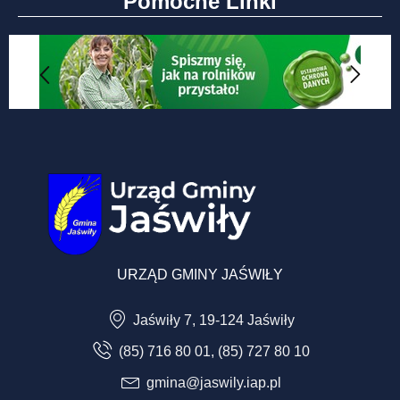
Pomocne Linki
URZĄD GMINY JAŚWIŁY
Jaświły 7, 19-124 Jaświły
(85) 716 80 01, (85) 727 80 10
gmina@jaswily.iap.pl