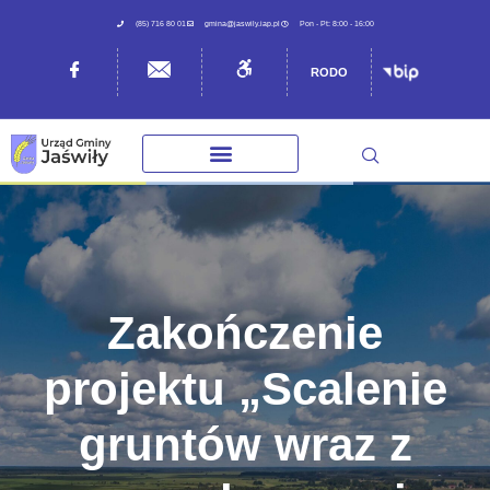
(85) 716 80 01
gmina@jaswily.iap.pl
Pon - Pt: 8:00 - 16:00
RODO
Zakończenie
projektu „Scalenie
gruntów wraz z