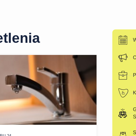
etlenia
W
O
P
K
G
S
S
RU 24