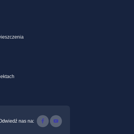
ieszczenia
jektach
Odwiedź nas na: