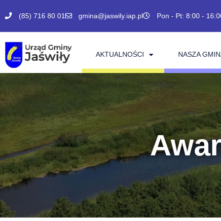
(85) 716 80 01
gmina@jaswily.iap.pl
Pon - Pt: 8:00 - 16:0
AKTUALNOŚCI
NASZA GMIN
Awari