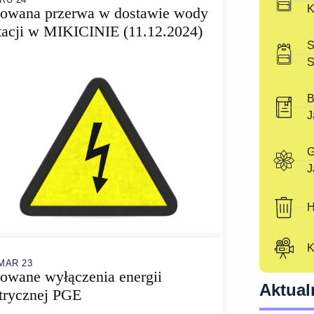
K
nowana przerwa w dostawie wody
tacji w MIKICINIE (11.12.2024)
S
S
B
J
G
J
H
K
MAR 23
owane wyłączenia energii
Aktual
trycznej PGE