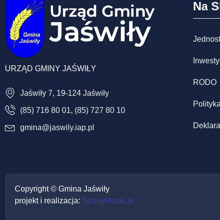
Na S
Jednost
Inwesty
URZĄD GMINY JAŚWIŁY
RODO
Jaświły 7, 19-124 Jaświły
Polityk
(85) 716 80 01, (85) 727 80 10
Deklara
gmina@jaswily.iap.pl
Copyright © Gmina Jaświły
projekt i realizacja:
StronyMonki.pl