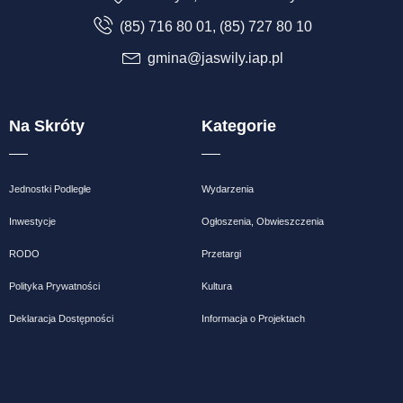
(85) 716 80 01, (85) 727 80 10
gmina@jaswily.iap.pl
Na Skróty
Kategorie
Jednostki Podległe
Wydarzenia
Inwestycje
Ogłoszenia, Obwieszczenia
RODO
Przetargi
Polityka Prywatności
Kultura
Deklaracja Dostępności
Informacja o Projektach