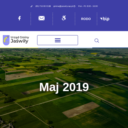
(85) 716 80 01
gmina@jaswily.iap.pl
Pon - Pt: 8:00 - 16:00
RODO
Maj 2019