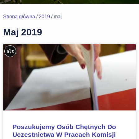
Strona główna
/
2019
/ maj
Maj 2019
alt
Poszukujemy Osób Chętnych Do
Uczestnictwa W Pracach Komisji